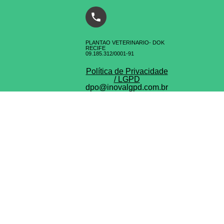
PLANTAO VETERINARIO- DOK
RECIFE
⁠09.185.312/0001-91
Política de Privacidade
/ LGPD
dpo@inovalgpd.com.br