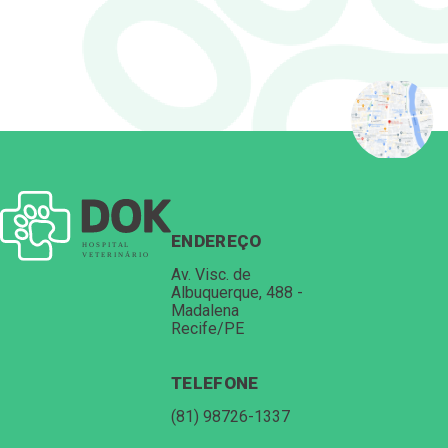
ENDEREÇO
Av. Visc. de
Albuquerque, 488 -
Madalena
Recife/PE
TELEFONE
(81) 98726-1337