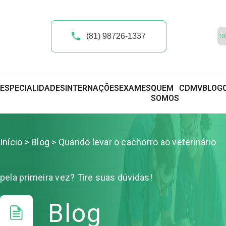
(81) 98726-1337
ESPECIALIDADES
INTERNAÇÕES
EXAMES
QUEM
CDMV
BLOG
SOMOS
Início
>
Blog
> Quando levar o cachorro ao veterinário
pela primeira vez? Tire suas dúvidas!
Blog