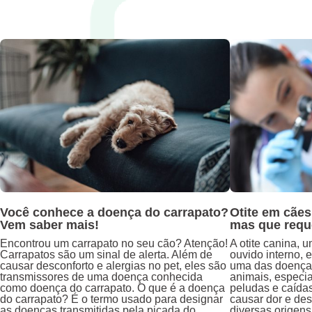
Você conhece a doença do carrapato?
Otite em cãe
Vem saber mais!
mas que requ
Encontrou um carrapato no seu cão? Atenção!
A otite canina, 
Carrapatos são um sinal de alerta. Além de
ouvido interno, 
causar desconforto e alergias no pet, eles são
uma das doenças
transmissores de uma doença conhecida
animais, especi
como doença do carrapato. O que é a doença
peludas e caída
do carrapato? É o termo usado para designar
causar dor e desc
as doenças transmitidas pela picada do
diversas origens