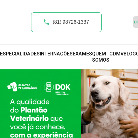
(81) 98726-1337
ESPECIALIDADES
INTERNAÇÕES
EXAMES
QUEM
CDMV
BLOG
SOMOS