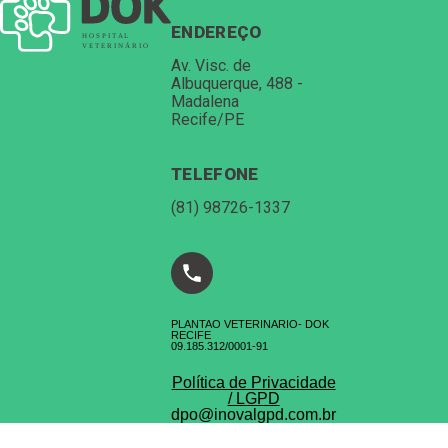
ENDEREÇO
Av. Visc. de
Albuquerque, 488 -
Madalena
Recife/PE
TELEFONE
(81) 98726-1337
PLANTAO VETERINARIO- DOK
RECIFE
⁠09.185.312/0001-91
Política de Privacidade
/ LGPD
dpo@inovalgpd.com.br