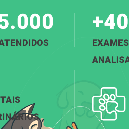
5.000
+40
 ATENDIDOS
EXAMES
ANALIS
TAIS
RINÁRIOS